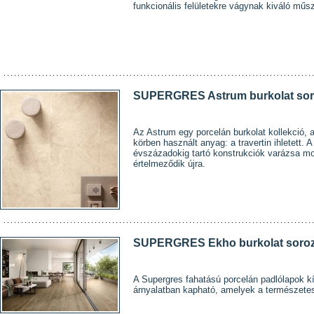
funkcionális felületekre vágynak kiváló műsz
SUPERGRES Astrum burkolat sor
Az Astrum egy porcelán burkolat kollekció, 
körben használt anyag: a travertin ihletett.
évszázadokig tartó konstrukciók varázsa mod
értelmeződik újra.
SUPERGRES Ekho burkolat soroz
A Supergres fahatású porcelán padlólapok kí
árnyalatban kapható, amelyek a természetes t