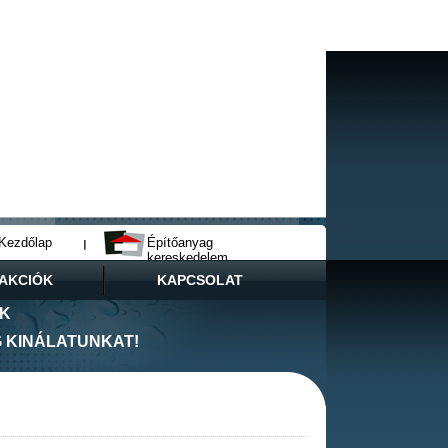
Kezdőlap
Építőanyag
kereskedelem
AKCIÓK
KAPCSOLAT
NK
G KINÁLATUNKAT!