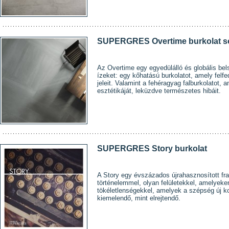
SUPERGRES Overtime burkolat s
Az Overtime egy egyedülálló és globális bels
ízeket: egy kőhatású burkolatot, amely felfe
jeleit. Valamint a fehéragyag falburkolatot,
esztétikáját, leküzdve természetes hibáit.
SUPERGRES Story burkolat
A Story egy évszázados újrahasznosított fran
történelemmel, olyan felületekkel, amelyek
tökéletlenségekkel, amelyek a szépség új k
kiemelendő, mint elrejtendő.