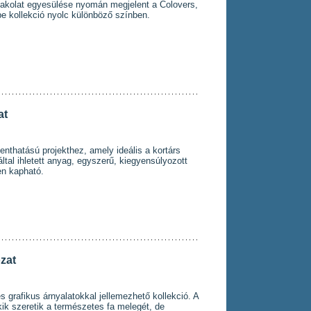
akolat egyesülése nyomán megjelent a Colovers,
e kollekció nyolc különböző színben.
at
nthatású projekthez, amely ideális a kortárs
ltal ihletett anyag, egyszerű, kiegyensúlyozott
en kapható.
zat
 grafikus árnyalatokkal jellemezhető kollekció. A
ik szeretik a természetes fa melegét, de