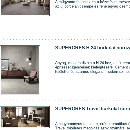
A műgyanta felületek és a kézműves mészv
az új porcelán csempe és fehéragyag csemp
SUPERGRES H.24 burkolat soroz
Anyag, modern dizájn a H.24-hez, az új ceme
építészet igényeinek kielégítésére. Cement á
felülettel és számos elegáns, modern színb
SUPERGRES Travel burkolat soro
A hagyományos fa ihlette, erős kromatikus és
Travel tökéletes megoldás azok számára, ak