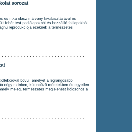
olat sorozat
es és ritka olasz márvány kiválasztásával és
lt fehér test padlólapokból és hozzáillő falilapokból
sághű reprodukciója ezeknek a természetes
at
ollekcióval bővül, amelyet a legrangosabb
lekció négy színben, különböző méretekben és egyetlen
, amely meleg, természetes megjelenést kölcsönöz a