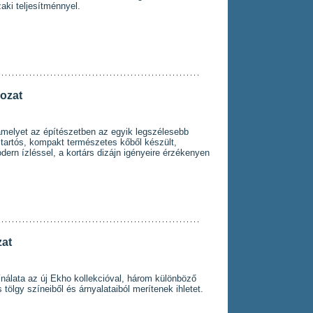
aki teljesítménnyel.
ozat
amelyet az építészetben az egyik legszélesebb
 A tartós, kompakt természetes kőből készült,
ern ízléssel, a kortárs dizájn igényeire érzékenyen
at
nálata az új Ekho kollekcióval, három különböző
ölgy színeiből és árnyalataiból merítenek ihletet.