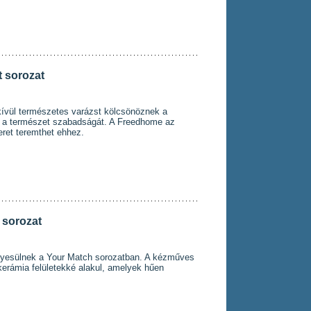
 sorozat
kívül természetes varázst kölcsönöznek a
s a természet szabadságát. A Freedhome az
ret teremthet ehhez.
sorozat
yesülnek a Your Match sorozatban. A kézműves
kerámia felületekké alakul, amelyek hűen