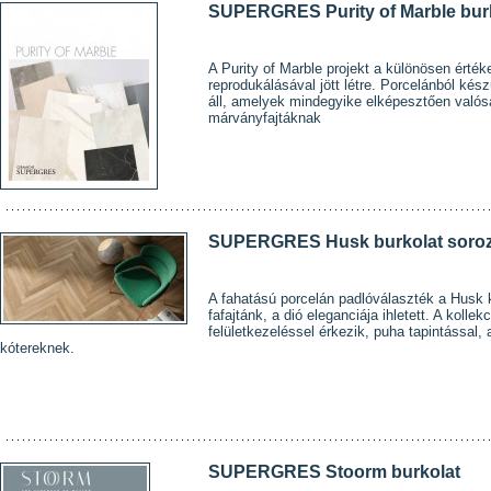
SUPERGRES Purity of Marble burk
A Purity of Marble projekt a különösen érték
reprodukálásával jött létre. Porcelánból készü
áll, amelyek mindegyike elképesztően való
márványfajtáknak
SUPERGRES Husk burkolat soroz
A fahatású porcelán padlóválaszték a Husk k
fafajtánk, a dió eleganciája ihletett. A kol
felületkezeléssel érkezik, puha tapintással
akótereknek.
SUPERGRES Stoorm burkolat