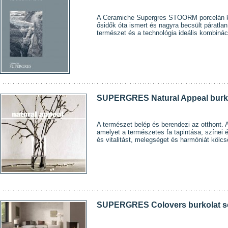
A Ceramiche Supergres STOORM porcelán koll
ősidők óta ismert és nagyra becsült páratlan
természet és a technológia ideális kombinác
SUPERGRES Natural Appeal burk
A természet belép és berendezi az otthont. 
amelyet a természetes fa tapintása, színei és
és vitalitást, melegséget és harmóniát kölc
SUPERGRES Colovers burkolat s