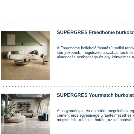
SUPERGRES Freedhome burkolat
A Freedhome kollekció fahatású padlói rend
környezetnek, megidézve a szabad terek é
álmodozás szabadsága és egy kényelmes te
SUPERGRES Yourmatch burkolat 
A hagyományos és a kortárs megoldások eg
cement erős egyénisége újraértelmezett és 
megismétlik a felületi hatást, az idő hatását.