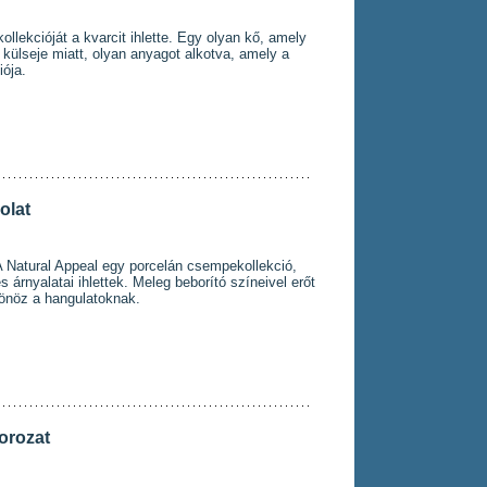
ekcióját a kvarcit ihlette. Egy olyan kő, amely
 külseje miatt, olyan anyagot alkotva, amely a
iója.
olat
A Natural Appeal egy porcelán csempekollekció,
 árnyalatai ihlettek. Meleg beborító színeivel erőt
sönöz a hangulatoknak.
orozat