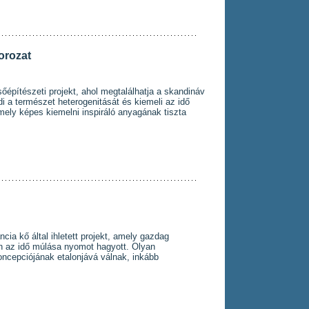
orozat
őépítészeti projekt, ahol megtalálhatja a skandináv
di a természet heterogenitását és kiemeli az idő
 amely képes kiemelni inspiráló anyagának tiszta
cia kő által ihletett projekt, amely gazdag
en az idő múlása nyomot hagyott. Olyan
oncepciójának etalonjává válnak, inkább